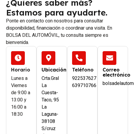
¿Quieres saber más?
Estamos para ayudarte.
Ponte en contacto con nosotros para consultar
disponibilidad, financiación o coordinar una visita. En
BOLSA DEL AUTOMÓVIL, tu consulta siempre es
bienvenida.
Horario
Ubicación
Teléfono
Correo
electrónico
Lunes a
Crta.Gral
922537627
bolsadelautom
Viernes
La
639710766
de 9:00 a
Cuesta-
13:00 y
Taco, 95
16:00 a
La
18:30
Laguna-
38108
S/cruz